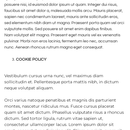
posuere nisi, id euismod dolor ipsum ut quam. Integer dui risus,
faucibus sit amet dolor a, malesuada mollis arcu. Mauris placerat,
sapien nec condimentum laoreet, mauris ante sollicitudin eros,
sed elementum nibh diam ut magna. Praesent porta quam vel orci
vulputate mollis. Sed posuere sit amet enim dapibus finibus.
Nam volutpat elit magna. Praesent eget mauris vel ex venenatis
pulvinar. Morbi non eros lacinia, fermentum leo nec, accumsan
nunc. Aenean rhoncus rutrum magna eget consequat.
COOKIE POLICY
Vestibulum cursus urna nunc, vel maximus diam
sollicitudin et. Pellentesque porta mattis nibh, in dictum
neque volutpat aliquam.
Orci varius natoque penatibus et magnis dis parturient
montes, nascetur ridiculus mus. Fusce cursus placerat
quam sit amet dictum. Phasellus vulputate risus a rhoncus
dictum. Sed tortor ligula, rutrum vitae sapien ut,
consectetur ullamcorper lacus. Lorem ipsum dolor sit