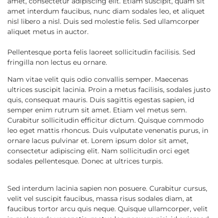
amet, consectetur adipiscing elit. Etiam suscipit, quam sit
amet interdum faucibus, nunc diam sodales leo, et aliquet
nisl libero a nisl. Duis sed molestie felis. Sed ullamcorper
aliquet metus in auctor.
Pellentesque porta felis laoreet sollicitudin facilisis. Sed
fringilla non lectus eu ornare.
Nam vitae velit quis odio convallis semper. Maecenas
ultrices suscipit lacinia. Proin a metus facilisis, sodales justo
quis, consequat mauris. Duis sagittis egestas sapien, id
semper enim rutrum sit amet. Etiam vel metus sem.
Curabitur sollicitudin efficitur dictum. Quisque commodo
leo eget mattis rhoncus. Duis vulputate venenatis purus, in
ornare lacus pulvinar et. Lorem ipsum dolor sit amet,
consectetur adipiscing elit. Nam sollicitudin orci eget
sodales pellentesque. Donec at ultrices turpis.
Sed interdum lacinia sapien non posuere. Curabitur cursus,
velit vel suscipit faucibus, massa risus sodales diam, at
faucibus tortor arcu quis neque. Quisque ullamcorper, velit