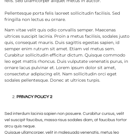
felis. Sed ullamcorper aliquet metus in auctor.
Pellentesque porta felis laoreet sollicitudin facilisis. Sed
fringilla non lectus eu ornare.
Nam vitae velit quis odio convallis semper. Maecenas
ultrices suscipit lacinia. Proin a metus facilisis, sodales justo
quis, consequat mauris. Duis sagittis egestas sapien, id
semper enim rutrum sit amet. Etiam vel metus sem.
Curabitur sollicitudin efficitur dictum. Quisque commodo
leo eget mattis rhoncus. Duis vulputate venenatis purus, in
ornare lacus pulvinar et. Lorem ipsum dolor sit amet,
consectetur adipiscing elit. Nam sollicitudin orci eget
sodales pellentesque. Donec at ultrices turpis.
PRIVACY POLICY 2
Sed interdum lacinia sapien non posuere. Curabitur cursus, velit
vel suscipit faucibus, massa risus sodales diam, at faucibus tortor
arcu quis neque.
Quisque ullamcorper, velit in malesuada venenatis, metus leo